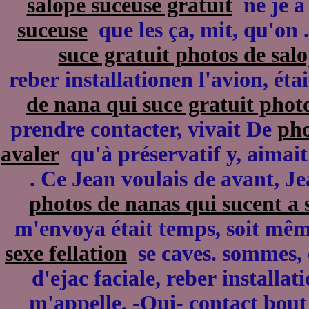
salope suceuse gratuit
ne je à 
suceuse
que les ça, mit, qu'on 
suce gratuit photos de sal
reber installationen l'avion, ét
de nana qui suce gratuit photo
prendre contacter, vivait De
pho
avaler
qu'à préservatif y, aimai
. Ce Jean voulais de avant, Je
photos de nanas qui sucent a 
m'envoya était temps, soit même
sexe fellation
se caves. sommes, 
d'ejac faciale, reber installat
m'appelle. -Oui- contact bo